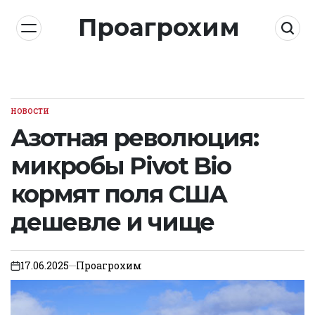
Skip
Проагрохим
to
content
НОВОСТИ
POSTED
IN
Азотная революция:
микробы Pivot Bio
кормят поля США
дешевле и чище
17.06.2025
Проагрохим
on