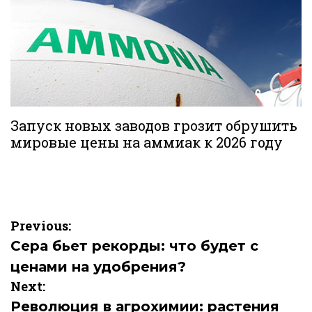
Запуск новых заводов грозит обрушить
мировые цены на аммиак к 2026 году
Навигация
Previous:
по
Сера бьет рекорды: что будет с
ценами на удобрения?
записям
Next:
Революция в агрохимии: растения