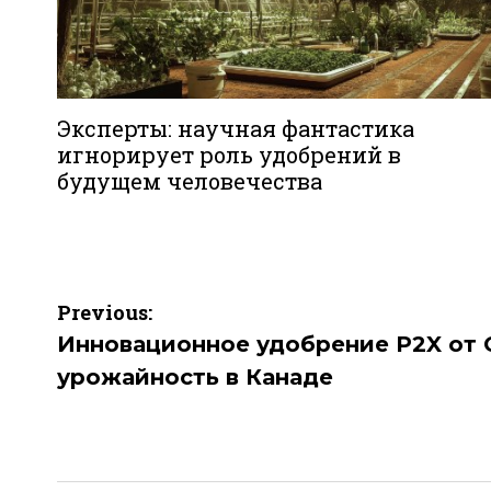
Эксперты: научная фантастика
игнорирует роль удобрений в
будущем человечества
Навигация
Previous:
по
Инновационное удобрение P2X от 
урожайность в Канаде
записям