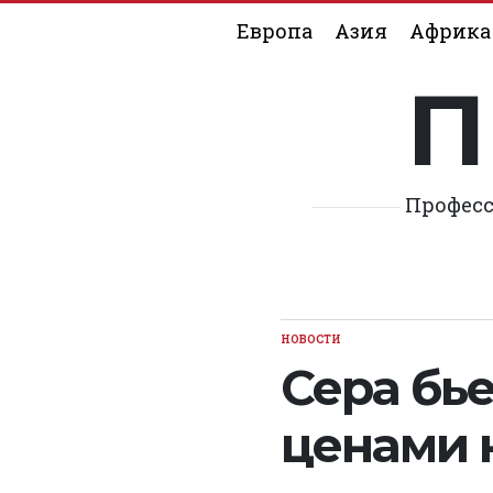
Skip
Европа
Азия
Африка
to
content
П
Професс
НОВОСТИ
POSTED
IN
Сера бье
ценами 