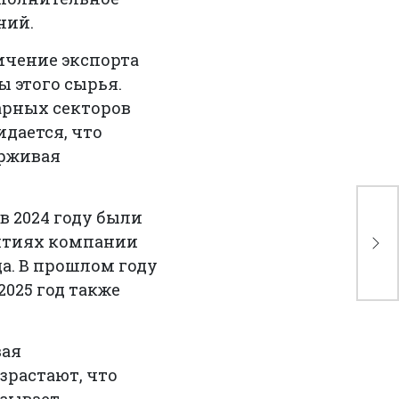
ний.
ичение экспорта
ы этого сырья.
арных секторов
дается, что
ерживая
Аз
в 2024 году были
ми
иятиях компании
по
да. В прошлом году
2025 год также
вая
зрастают, что