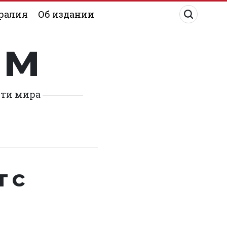
ралия
Об издании
им
сти мира
т с