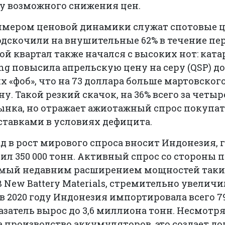
у возможного снижения цен.
мером ценовой динамики служат спотовые 
одскочили на внушительные 62% в течение пе
рой квартал также начался с высоких нот: кат
ing повысила апрельскую цену на серу (QSP) д
х «фоб», что на 73 доллара больше мартовского
у. Такой резкий скачок, на 36% всего за четыр
нка, но отражает ажиотажный спрос покупат
ставками в условиях дефицита.
 в рост мирового спроса вносит Индонезия, г
ил 350 000 тонн. Активный спрос со стороны 
аемый недавним расширением мощностей так
B New Battery Materials, стремительно увелич
 в 2020 году Индонезия импортировала всего 79
казатель вырос до 3,6 миллиона тонн. Несмотря 
на производство аккумуляторов, это создает д