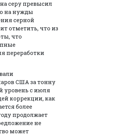
 на серу превысил
но на нужды
ения серной
ит отметить, что из
ты, что
упные
ля переработки
овали
ларов США за тонну
й уровень с июля
щей коррекции, как
ается более
году продолжает
предложение не
ство может