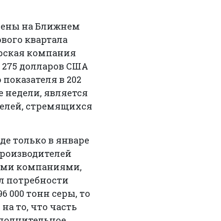
цены на Ближнем
рвого квартала
арская компания
о 275 долларов США
 показателя в 202
е недели, является
елей, стремящихся
де только в январе
производителей
ими компаниями,
ил потребности
6 000 тонн серы, то
на то, что часть
ополнительное