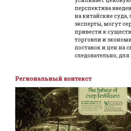
усиливает ценовую
перспектива введе
на китайские суда,
эксперты, могут се
привести к сущест
торговли и экономи
поставок и цен на 
следовательно, для
Региональный контекст