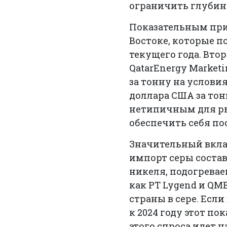
ограничить глубин
Показательным при
Востоке, которые п
текущего года. Вто
QatarEnergy Market
за тонну на условия
доллара США за тонн
нетипичным для ры
обеспечить себя по
Значительный вклад
импорт серы состав
никеля, подогрев
как PT Lygend и QM
страны в сере. Если
к 2024 году этот по
этого спроса идет 