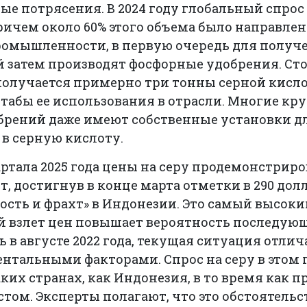
ые потрясения. В 2024 году глобальный спрос
ричем около 60% этого объема было направле
омышленности, в первую очередь для получ
й затем производят фосфорные удобрения. Сто
получается примерно три тонны серной кисло
табы ее использования в отрасли. Многие кр
брений даже имеют собственные установки д
в серную кислоту.
артала 2025 года цены на серу продемонстрир
, достигнув в конце марта отметки в 290 дол
ость и фрахт» в Индонезии. Это самый высоки
кой взлет цен повышает вероятность последую
 в августе 2022 года, текущая ситуация отлич
тальными факторами. Спрос на серу в этом 
аких странах, как Индонезия, в то время как 
остом. Эксперты полагают, что это обстоятель