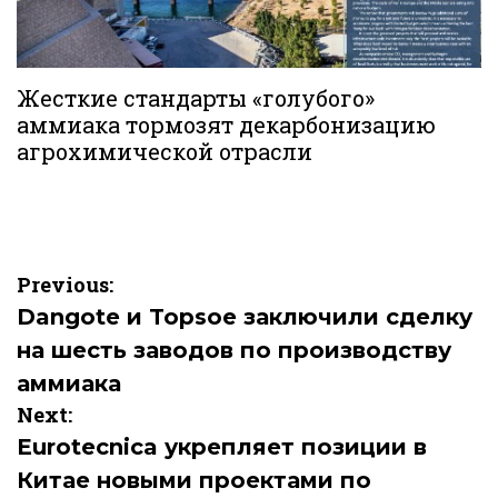
Жесткие стандарты «голубого»
аммиака тормозят декарбонизацию
агрохимической отрасли
Навигация
Previous:
по
Dangote и Topsoe заключили сделку
на шесть заводов по производству
записям
аммиака
Next:
Eurotecnica укрепляет позиции в
Китае новыми проектами по