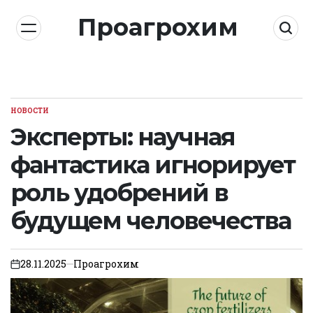
Skip
Проагрохим
to
content
НОВОСТИ
POSTED
IN
Эксперты: научная
фантастика игнорирует
роль удобрений в
будущем человечества
28.11.2025
Проагрохим
on