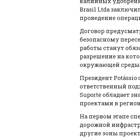
калийных удобрений
Brasil Ltda заключи
проведение операц
Договор предусмат
безопасному перес
работы станут обя
разрешение на кото
окружающей среды 
Президент Potássio
ответственный под
Suporte обладает 
проектами в регио
На первом этапе сп
дорожной инфрастр
другие зоны проект