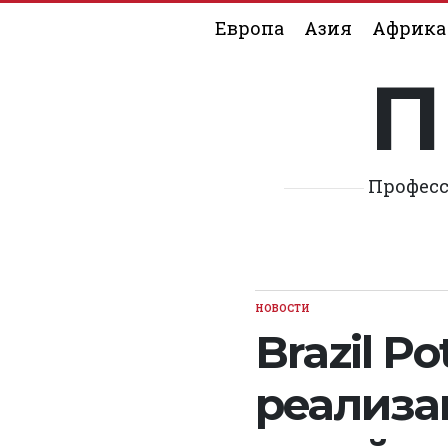
Skip
Европа
Азия
Африка
to
content
П
Професс
НОВОСТИ
POSTED
IN
Brazil P
реализа