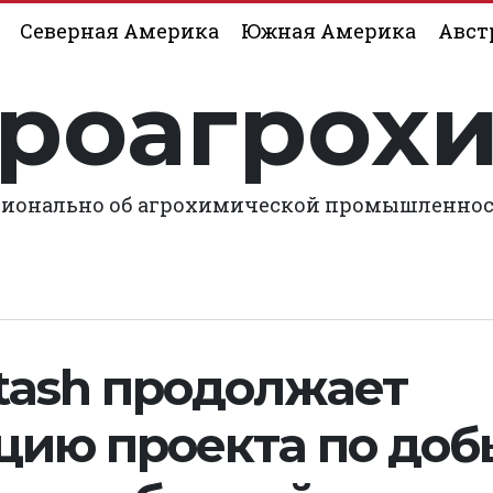
Северная Америка
Южная Америка
Авст
роагрох
ионально об агрохимической промышленно
otash продолжает
цию проекта по доб