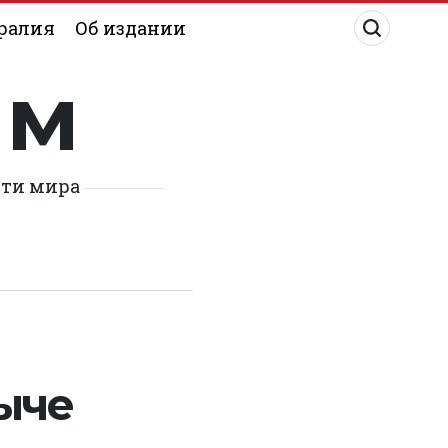
ралия
Об издании
им
сти мира
ыче