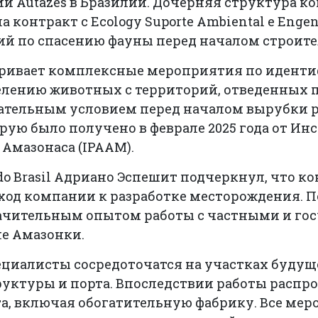
 Autazes в Бразилии. Дочерняя структура ком
ла контракт с Ecology Suporte Ambiental e Engen
ий по спасению фауны перед началом строите
ривает комплексные мероприятия по иденти
елению животных с территорий, отведенных п
зательным условием перед началом вырубки р
рую было получено в феврале 2025 года от Ин
Амазонаса (IPAAM).
 do Brasil Адриано Эспешит подчеркнул, что к
ход компании к разработке месторождения. П
значительным опытом работы с частными и г
не Амазонки.
ециалисты сосредоточатся на участках будущ
уктуры и порта. Впоследствии работы распро
а, включая обогатительную фабрику. Все ме