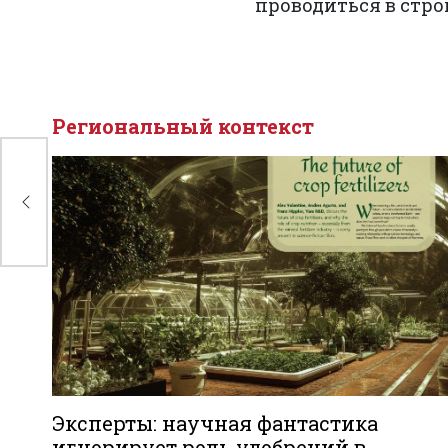
проводиться в стро
Региональный контекст
де
029
Эксперты: научная фантастика
игнорирует роль удобрений в