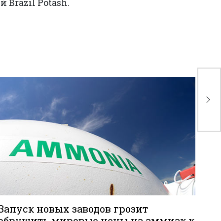
Brazil Potash.
Но
Gr
за
во
Запуск новых заводов грозит
обрушить мировые цены на аммиак к