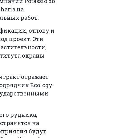
пании Potássio do
haria на
льных работ.
фикации, отлову и
од проект. Эти
астительности,
ститута охраны
онтракт отражает
одрядчик Ecology
осударственными
его рудника,
странятся на
роприятия будут