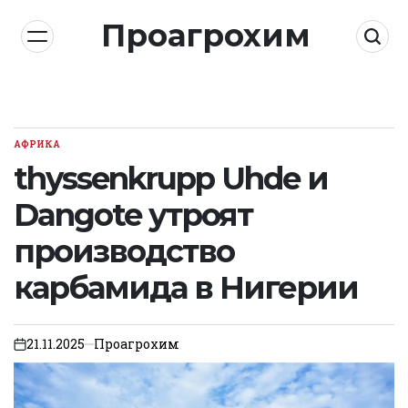
Skip
Проагрохим
to
content
АФРИКА
POSTED
IN
thyssenkrupp Uhde и
Dangote утроят
производство
карбамида в Нигерии
21.11.2025
Проагрохим
on