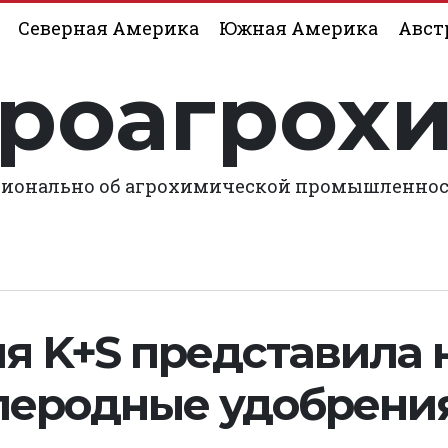
Северная Америка
Южная Америка
Авст
роагрох
ионально об агрохимической промышленно
я K+S представила 
леродные удобрени