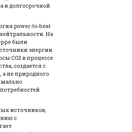
а в долгосрочной
гия power-to-heat
 нейтральности. На
ерре были
источники энергии
осы CO2 в процессе
тва, создается с
 а не природного
симально
 потребностей
мых источников,
ению с
гает