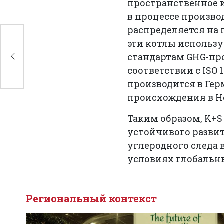
пространственное и
в процессе производ
распределяется на 
эти котлы использу
о
стандартам GHG-прот
 в
соответствии с ISO
производится в Ге
происхождения в Н
Таким образом, K+
устойчивого разви
углеродного следа 
условиях глобальн
Региональный контекст