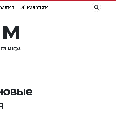
ралия
Об издании
им
сти мира
новые
я