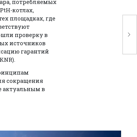
пара, потребляемых
 PtH-котлах,
тех площадках, где
GR
тветствуют
пр
рошли проверку в
ис
емых источников
нсацию гарантий
KNR).
принципам
для сокращения
ее актуальным в