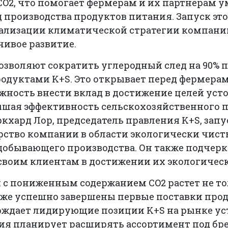
CO2, что помогает фермерам и их партнерам 
 производства продуктов питания. Запуск эт
ализации климатической стратегии компании
чивое развитие.
зволяют сократить углеродный след на 90% п
дуктами K+S. Это открывает перед фермера
ность внести вклад в достижение целей усто
шая эффективность сельскохозяйственного п
кхард Лор, председатель правления K+S, запу
рство компании в области экологически чист
добывающего производства. Он также подчерк
своим клиентам в достижении их экологическ
 с пониженным содержанием CO2 растет не то
 Уже успешно завершены первые поставки прод
верждает лидирующие позиции K+S на рынке у
ия планирует расширять ассортимент под бре