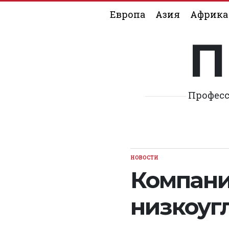
Skip
Европа
Азия
Африка
to
content
П
Професс
НОВОСТИ
POSTED
IN
Компани
низкоуг