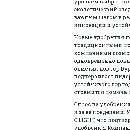
уровнем выбросов 
экологический след
важным шагом в ре
инновации и устой
Новые удобрения по
традиционными про
компаниями возмож
одновременно повы
отметил доктор Бур
подчеркивает лиде
устойчивого горно
стремится помочь 
Спрос на удобрения
и за ее пределами.
C:LIGHT, что подт
удобрений. Компан