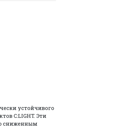
ически устойчивого
тов C:LIGHT. Эти
но сниженным