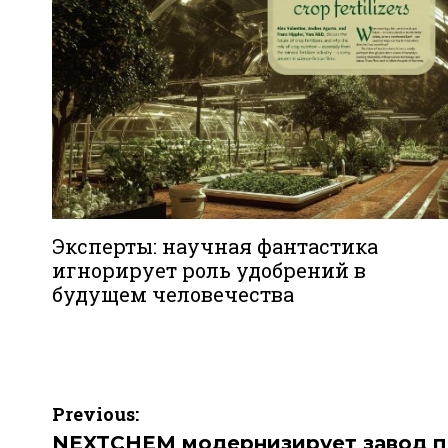
Эксперты: научная фантастика
игнорирует роль удобрений в
будущем человечества
Навигация
Previous:
по
NEXTCHEM модернизирует завод п