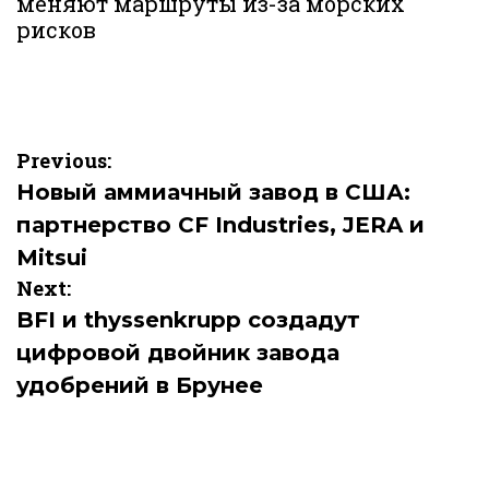
меняют маршруты из-за морских
рисков
Навигация
Previous:
по
Новый аммиачный завод в США:
партнерство CF Industries, JERA и
записям
Mitsui
Next:
BFI и thyssenkrupp создадут
цифровой двойник завода
удобрений в Брунее