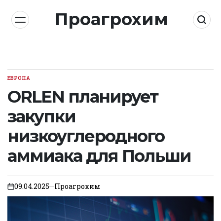
Skip
Проагрохим
to
content
ЕВРОПА
POSTED
IN
ORLEN планирует
закупки
низкоуглеродного
аммиака для Польши
09.04.2025
Проагрохим
on