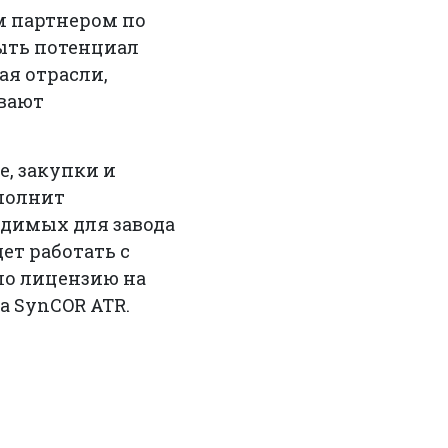
 партнером по
рыть потенциал
ая отрасли,
ивают
, закупки и
ыполнит
одимых для завода
ет работать с
ло лицензию на
а SynCOR ATR.