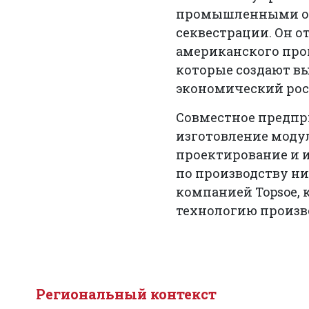
промышленными ор
секвестрации. Он о
американского прои
которые создают в
экономический рос
Совместное предпр
изготовление модул
проектирование и 
по производству ни
компанией Topsoe,
технологию произво
Региональный контекст