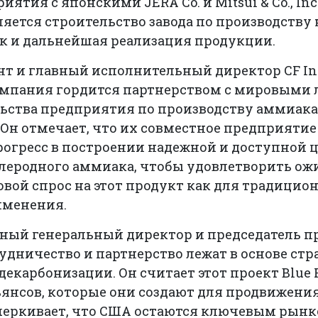
ятия с японскими JERA Co. и Mitsui & Co., In
яется строительство завода по производству
ск и дальнейшая реализация продукции.
нт и главный исполнительный директор CF Indu
 компания гордится партнерством с мировыми
льства предприятия по производству аммиак
 Он отмечает, что их совместное предприятие
огресс в построении надежной и доступной 
леродного аммиака, чтобы удовлетворить о
ой спрос на этот продукт как для традицион
именения.
ьный генеральный директор и председатель п
рудничество и партнерство лежат в основе стр
екарбонизации. Он считает этот проект Blue 
ьянсов, которые они создают для продвижен
еркивает, что США остаются ключевым рынко