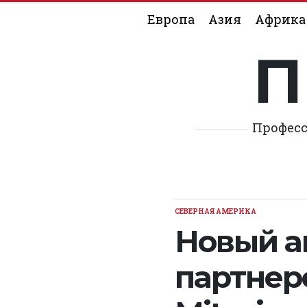
Skip
Европа
Азия
Африка
to
content
П
Професс
СЕВЕРНАЯ АМЕРИКА
POSTED
IN
Новый а
партнерс