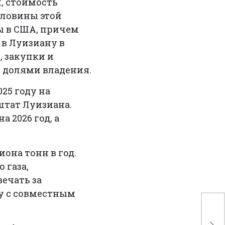
, стоимость
оловины этой
ы в США, причем
 в Луизиану в
, закупки и
и долями владения.
25 году на
 штат Луизиана.
 2026 год, а
она тонн в год.
 газа,
вечать за
у с совместным
OR
ни