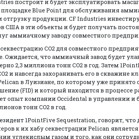
ustries построит и будет эксплуатировать ма
площадке Blue Point для обслуживания аммиа
 отгрузку продукции. CF Industries инвестиру
в США в эти объекты и будет получать посто
луг аммиачному заводу совместного предпри
 секвестрацию CO2 для совместного предприя
e. Ожидается, что аммиачный завод будет ула
но 2,3 миллиона тонн CO2 в год. Затем 1Point
O2 и навсегда захоранивать его в скважине кла
Pelican в Луизиане, по которому уже принято
ение (FID) и который находится в процессе р
ует опыт компании Occidental в управлении и
лионов тонн CO2 в год.
зидент 1PointFive Sequestration, говорит, что
тнеров к их хабу секвестрации Pelican являет
нии углекислым газом и того, как они сотруд