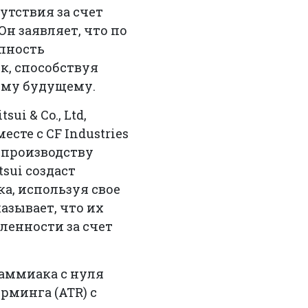
тствия за счет
н заявляет, что по
упность
к, способствуя
кому будущему.
i & Co., Ltd,
сте с CF Industries
 производству
sui создаст
а, используя свое
азывает, что их
ленности за счет
 аммиака с нуля
рминга (ATR) с