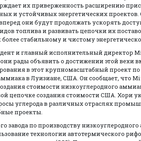
рждает их приверженность расширению прису
ых и устойчивых энергетических проектов. О
вперед они будут продолжать ускорять дост
дов топлива и развивать цепочки их поставо
к более стабильному и чистому энергетичес
дент и главный исполнительный директор Mitsu
они рады объявить о достижении этой вехи вме
ирования в этот крупномасштабный проект по
ммиака в Луизиане, США. Он сообщает, что Mit
оздания стоимости низкоуглеродного аммиак
вой цепочке создания стоимости США. Хори ук
бросы углерода в различных отраслях промыш
бные проекты.
го завода по производству низкоуглеродного
льзование технологии автотермического рифо