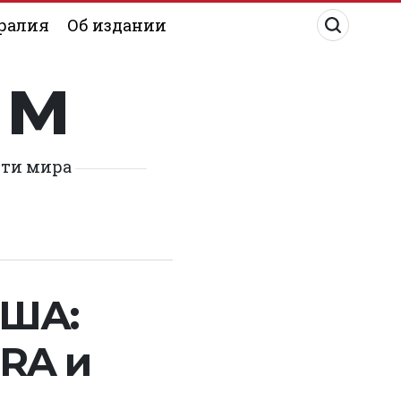
ралия
Об издании
им
сти мира
США:
ERA и