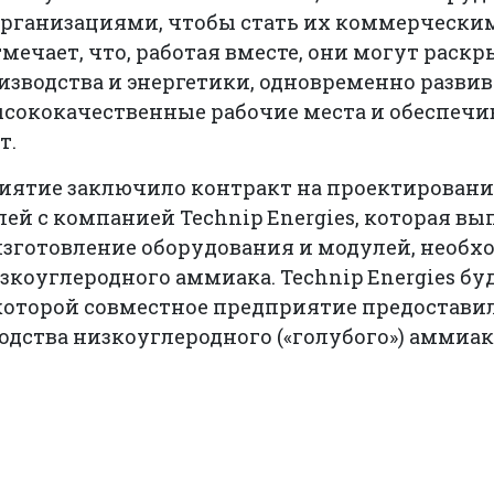
ганизациями, чтобы стать их коммерческим
тмечает, что, работая вместе, они могут раск
зводства и энергетики, одновременно развив
ысококачественные рабочие места и обеспеч
т.
иятие заключило контракт на проектирование
ей с компанией Technip Energies, которая в
изготовление оборудования и модулей, необх
зкоуглеродного аммиака. Technip Energies буд
 которой совместное предприятие предостави
дства низкоуглеродного («голубого») аммиак