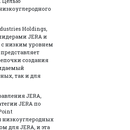
c. Целью
 низкоуглеродного
stries Holdings,
 лидерами JERA и
а с низким уровнем
 представляет
цепочки создания
жидаемый
ных, так и для
равления JERA,
атегии JERA по
Point
ия низкоуглеродных
м для JERA, и эта