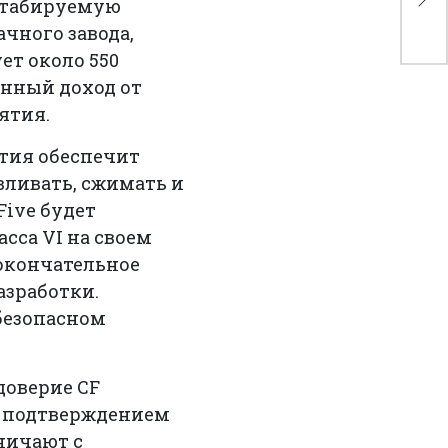
сштабируемую
ам
чного завода,
ет около 550
янный доход от
ятия.
тия обеспечит
вливать, сжимать и
Five будет
сса VI на своем
 окончательное
азработки.
 безопасном
 доверие CF
ся подтверждением
ничают с