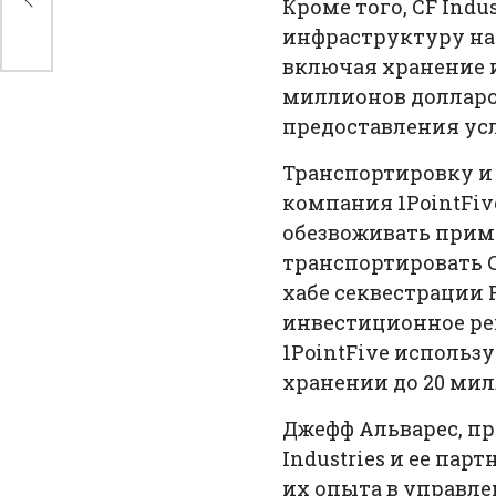
Кроме того, CF Ind
инфраструктуру на 
включая хранение и
миллионов долларо
предоставления ус
Транспортировку и
компания 1PointFiv
обезвоживать пример
транспортировать C
хабе секвестрации 
инвестиционное реш
1PointFive использ
хранении до 20 мил
Джефф Альварес, пре
Industries и ее пар
их опыта в управле