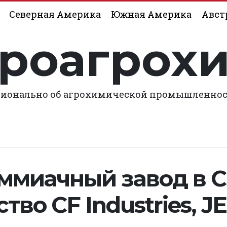
Северная Америка
Южная Америка
Авст
роагрох
ионально об агрохимической промышленно
ммиачный завод в 
тво CF Industries, J