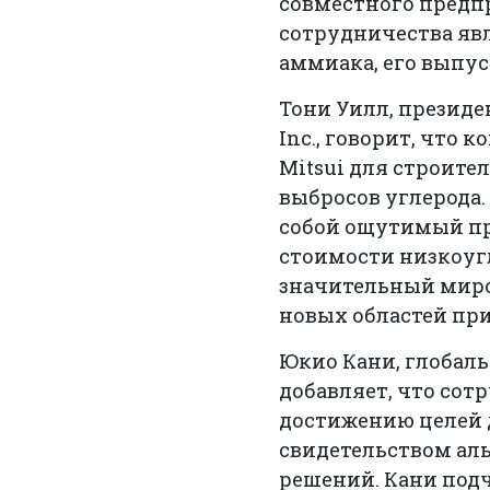
совместного предпри
сотрудничества явл
аммиака, его выпу
Тони Уилл, президе
Inc., говорит, что
Mitsui для строите
выбросов углерода.
собой ощутимый пр
стоимости низкоуг
значительный миров
новых областей пр
Юкио Кани, глобал
добавляет, что сот
достижению целей д
свидетельством ал
решений. Кани подч