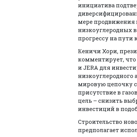
инициатива подтве
диверсифицированн
мере продвижения 
низкоуглеродных ви
прогрессу на пути 
Кеничи Хори, прези
комментирует, что 
и JERA для инвест
низкоуглеродного а
мировую цепочку с
присутствие в газо
цель – снизить вы
инвестиций в подо
Строительство ново
предполагает испо