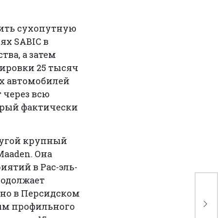
оить сухопутную
ях SABIC в
ва, а затем
тировки 25 тысяч
ых автомобилей
 через всю
орый фактически
ругой крупный
aaden. Она
иятий в Рас-эль-
родолжает
Де
нно в Персидском
аг
ным профильного
пр