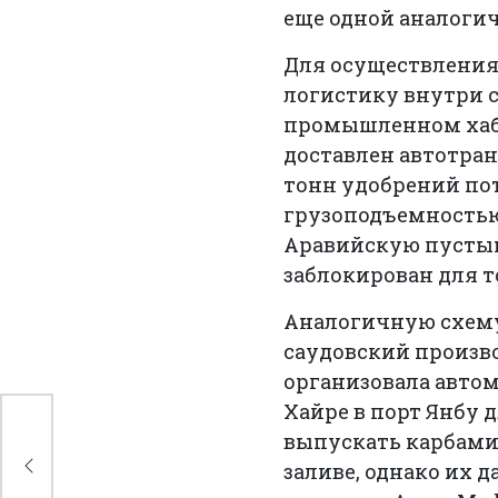
еще одной аналоги
Для осуществления
логистику внутри 
промышленном хабе
доставлен автотран
тонн удобрений пот
грузоподъемностью
Аравийскую пустын
заблокирован для т
Аналогичную схему
саудовский произв
организовала автом
Хайре в порт Янбу 
а
выпускать карбами
заливе, однако их