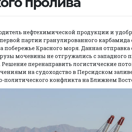
ого пролива
одитель нефтехимической продукции и удобр
 первой партии гранулированного карбамида
на побережье Красного моря. Данная отправка
грузы мочевины не отгружались с западного 
. Решение перенаправить логистические пото
чениями на судоходство в Персидском залив
о-политического конфликта на Ближнем Вост