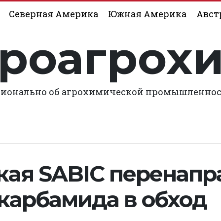
Северная Америка
Южная Америка
Авст
роагрох
ионально об агрохимической промышленно
кая SABIC перенапр
 карбамида в обход