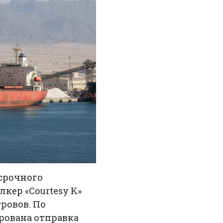
срочного
кер «Courtesy K»
ровов. По
рована отправка