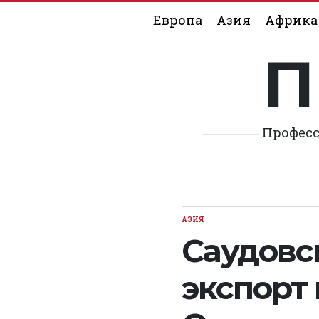
Skip
Европа
Азия
Африка
to
content
П
Професс
АЗИЯ
POSTED
IN
Саудовс
экспорт