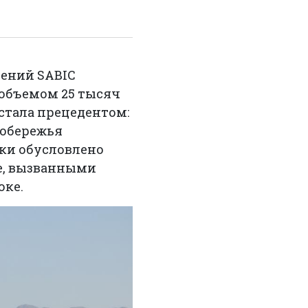
ений SABIC
 объемом 25 тысяч
 стала прецедентом:
побережья
ки обусловлено
е, вызванными
оке.