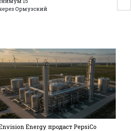
сн
минимум 15
 через Ормузский
Envision Energy продаст PepsiCo