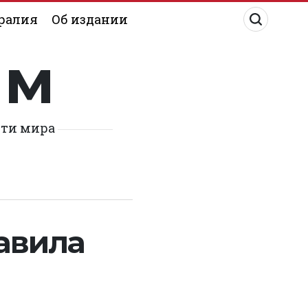
ралия
Об издании
им
сти мира
авила