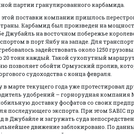
чной партии гранулированного карбамида.
 этой поставки компании пришлось перестр
страны. Карбамид был произведен на мощност
 Джубайль на восточном побережье королевст
спортом в порт Янбу на западе. Для транспор
ребовалось задействовать около 1250 грузов
 20 тонн каждый. Такой сухопутный маршрут
ю позволяет обойти Ормузский пролив, кот
оргового судоходства с конца февраля.
 в марте текущего года уже протестировал д
одитель удобрений – горнорудная компания M
обильную доставку фосфатов со своих предпр
для последующего экспорта. При этом SABIC п
д в Джубайле и загружать суда непосредстве
 дальнейшее движение заблокировано. По дан