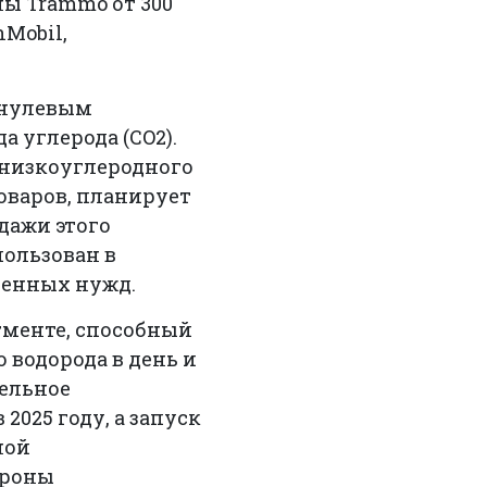
ы Trammo от 300
nMobil,
и нулевым
а углерода (CO2).
 низкоуглеродного
оваров, планирует
дажи этого
пользован в
ленных нужд.
егменте, способный
 водорода в день и
тельное
025 году, а запуск
ной
ороны