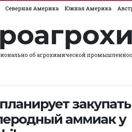
Северная Америка
Южная Америка
Авст
роагрох
ионально об агрохимической промышленно
планирует закупать
леродный аммиак у