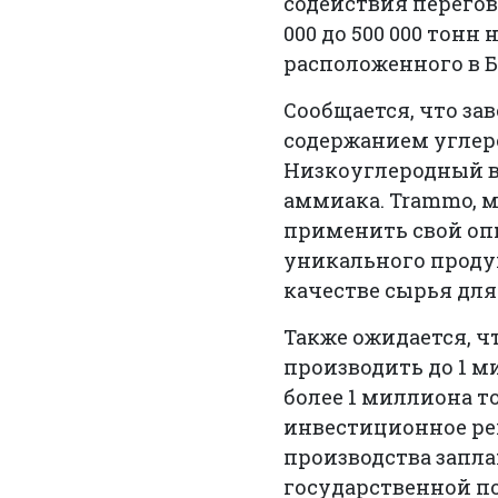
содействия перегов
000 до 500 000 тонн
расположенного в Б
Сообщается, что за
содержанием углеро
Низкоуглеродный в
аммиака. Trammo, 
применить свой опы
уникального продук
качестве сырья дл
Также ожидается, ч
производить до 1 м
более 1 миллиона т
инвестиционное реш
производства запла
государственной п