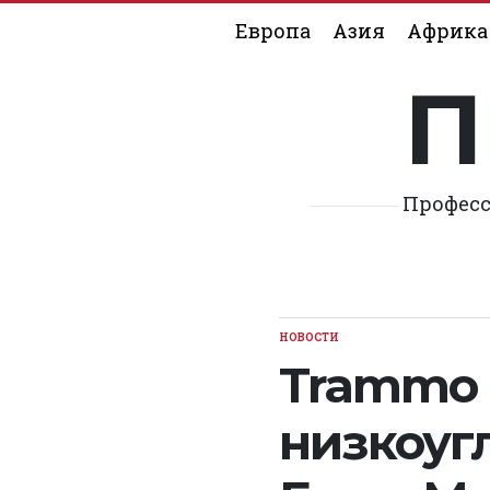
Skip
Европа
Азия
Африка
to
content
П
Професс
НОВОСТИ
POSTED
IN
Trammo 
низкоуг