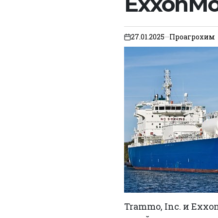
ExxonMo
27.01.2025
Проагрохим
on
Trammo, Inc. и Exx