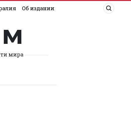
ралия
Об издании
им
сти мира