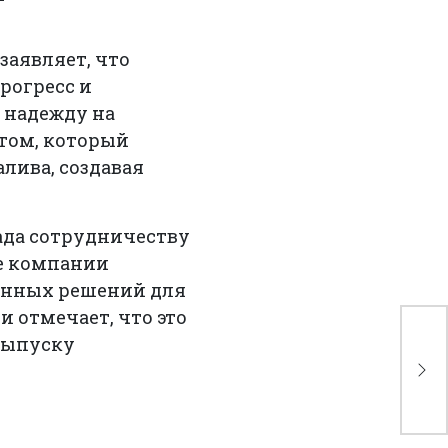
заявляет, что
рогресс и
 надежду на
том, который
лива, создавая
рада сотрудничеству
бе компании
ванных решений для
и отмечает, что это
FE
выпуску
ре
сы