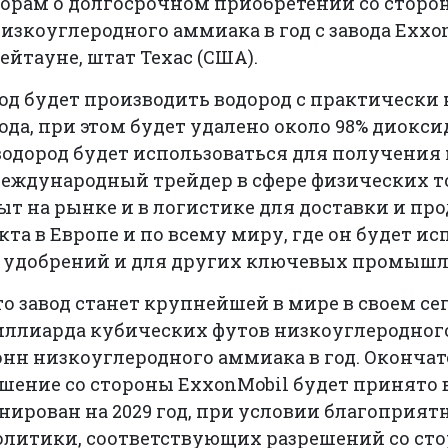
орам о долгосрочном приобретении со сторон
 низкоуглеродного аммиака в год с завода Exxo
ейтауне, штат Техас (США).
вод будет производить водород с практическ
да, при этом будет удалено около 98% диоксид
одород будет использоваться для получения
международный трейдер в сфере физических т
т на рынке и в логистике для доставки и про
та в Европе и по всему миру, где он будет ис
я удобрений и для других ключевых промыш
то завод станет крупнейшей в мире в своем с
иллиарда кубических футов низкоуглеродного
онн низкоуглеродного аммиака в год. Оконча
ение со стороны ExxonMobil будет принято в 2
нирован на 2029 год, при условии благоприят
олитики, соответствующих разрешений со ст