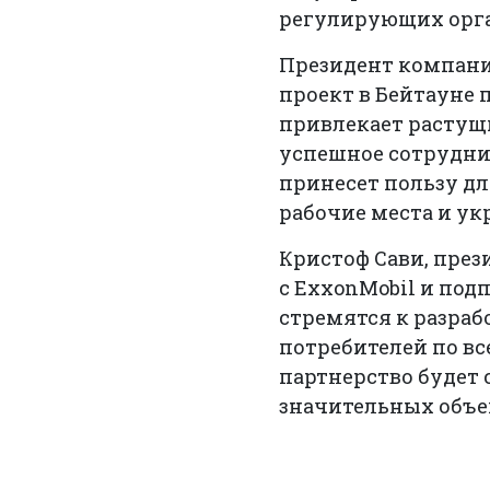
регулирующих орга
Президент компании
проект в Бейтауне
привлекает растущи
успешное сотрудни
принесет пользу дл
рабочие места и ук
Кристоф Сави, през
с ExxonMobil и под
стремятся к разра
потребителей по вс
партнерство будет
значительных объем