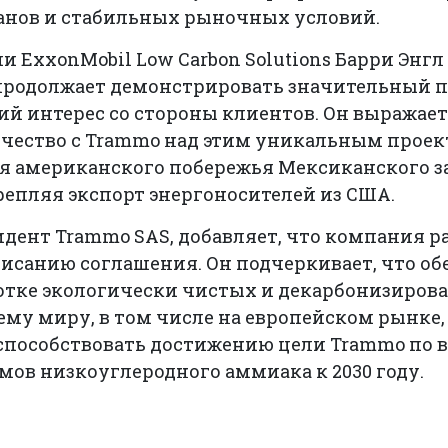
нов и стабильных рыночных условий.
 ExxonMobil Low Carbon Solutions Барри Энгл 
 продолжает демонстрировать значительный п
й интерес со стороны клиентов. Он выражает
чество с Trammo над этим уникальным проек
я американского побережья Мексиканского за
репляя экспорт энергоносителей из США.
идент Trammo SAS, добавляет, что компания 
писанию соглашения. Он подчеркивает, что о
ботке экологически чистых и декарбонизиро
ему миру, в том числе на европейском рынке, 
 способствовать достижению цели Trammo по 
ов низкоуглеродного аммиака к 2030 году.