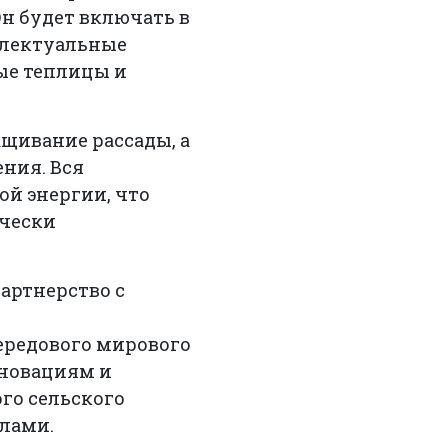
н будет включать в
ллектуальные
ые теплицы и
щивание рассады, а
ния. Вся
ой энергии, что
ически
партнерство с
передового мирового
нновациям и
го сельского
елами.