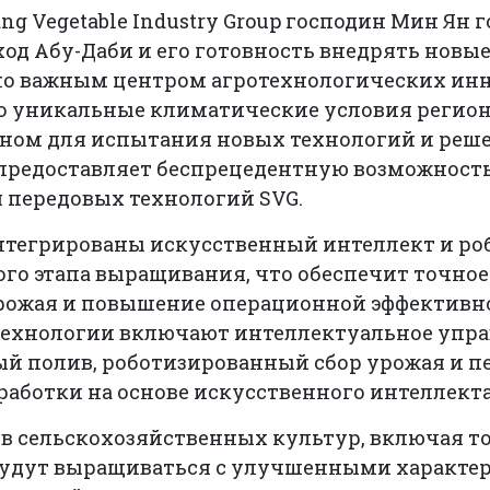
g Vegetable Industry Group господин Мин Ян г
од Абу-Даби и его готовность внедрять новы
но важным центром агротехнологических ин
что уникальные климатические условия регион
ом для испытания новых технологий и реше
l предоставляет беспрецедентную возможност
 передовых технологий SVG.
интегрированы искусственный интеллект и ро
го этапа выращивания, что обеспечит точное
рожая и повышение операционной эффективн
ехнологии включают интеллектуальное упра
й полив, роботизированный сбор урожая и п
работки на основе искусственного интеллекта
ов сельскохозяйственных культур, включая т
будут выращиваться с улучшенными характе