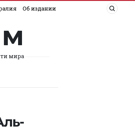
ралия
Об издании
им
сти мира
Аль-