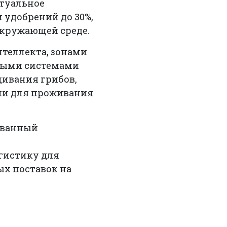
ктуальное
 удобрений до 30%,
окружающей среде.
теллекта, зонами
овыми системами
ивания грибов,
ми для проживания
ованный
гистику для
ых поставок на