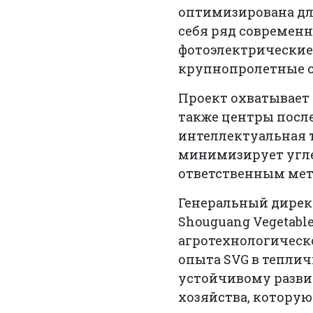
оптимизирована дл
себя ряд современ
фотоэлектрические
крупнопролетные 
Проект охватывает
также центры после
интеллектуальная т
минимизирует угле
ответственным мето
Генеральный директ
Shouguang Vegetabl
агротехнологическо
опыта SVG в тепли
устойчивому разви
хозяйства, которую