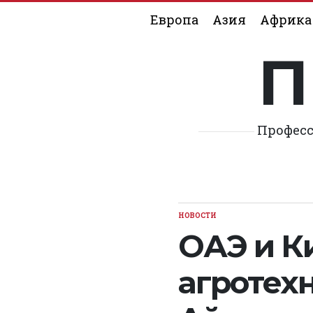
Skip
Европа
Азия
Африка
to
content
П
Професс
НОВОСТИ
POSTED
IN
ОАЭ и К
агротехн