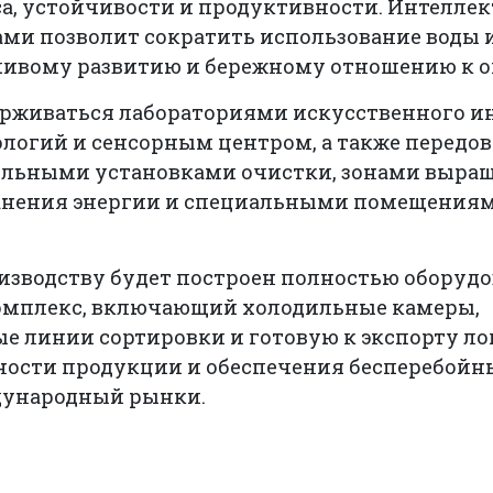
са, устойчивости и продуктивности. Интелле
ми позволит сократить использование воды и
чивому развитию и бережному отношению к 
ерживаться лабораториями искусственного ин
ологий и сенсорным центром, а также перед
ульными установками очистки, зонами выращ
анения энергии и специальными помещения
оизводству будет построен полностью оборуд
омплекс, включающий холодильные камеры,
е линии сортировки и готовую к экспорту ло
ности продукции и обеспечения бесперебойн
дународный рынки.