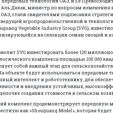
передовых технологий ОАЭ, и Ее Превосходит
 Аль Дахак, министр по вопросам изменения 
ОАЭ, стали свидетелями подписания стратег
 ведущей агропродовольственной и техноло
ouguang Vegetable Industry Group (SVG), извест
лизирующейся на селекции семян овощей и 
зволит SVG инвестировать более 120 миллион
логического комплекса площадью 100 000 ква
енует собой важный этап для сельскохозяйст
 На объекте будут использоваться передовые т
нный интеллект и робототехнику, для обеспе
вности и внедрения устойчивых, высокоэф
цепочке создания стоимости в сельском хозя
ий комплекс продемонстрирует передовую 
вестную как «Shouguang Model», которая будет