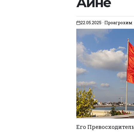
Айне
22.05.2025
Проагрохим
on
Его Превосходител