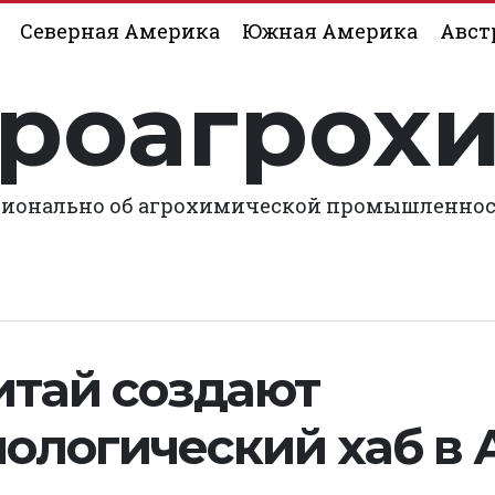
Северная Америка
Южная Америка
Авст
роагрох
ионально об агрохимической промышленно
итай создают
ологический хаб в 