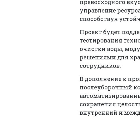
превосходного вку
управление ресурса
способствуя устой
Проект будет подд
тестирования техн
очистки воды, мод
решениями для хр
сотрудников.
В дополнение к пр
послеуборочный к
автоматизированны
сохранения целост
внутренний и меж