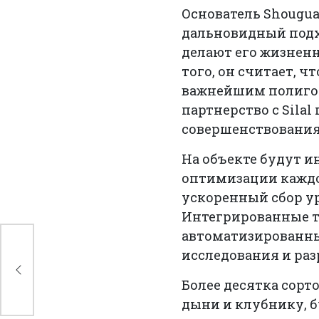
Основатель Shouguan
дальновидный подх
делают его жизнен
того, он считает, 
важнейшим полигон
партнерство с Sila
совершенствования
На объекте будут 
оптимизации каждо
ускоренный сбор у
Интегрированные т
автоматизированны
исследования и раз
P и
Более десятка сорт
дыни и клубнику, 