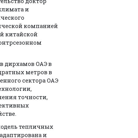
ельство доктор
климата и
ического
гической компанией
ной китайской
контрсезонном
ов дирхамов ОАЭ в
дратных метров в
венного сектора ОАЭ
ехнологии,
чения точности,
фективных
йстве.
модель тепличных
 адаптирована и