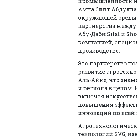
промышленности и 
Амна бинт Абдулла
окружающей среды 
партнерства между
Абу-Даби Silal и Sh
компанией, специа
производстве.
Это партнерство по
развитие агротехно
Аль-Айне, что знам
и региона в целом.
включая искусстве
повышения эффекти
инноваций по всей 
Агротехнологическ
технологий SVG, из