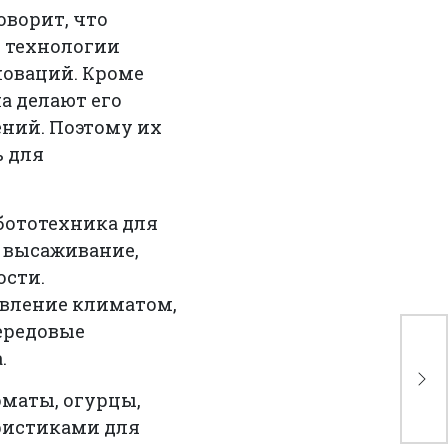
оворит, что
е технологии
новаций. Кроме
а делают его
ний. Поэтому их
ь для
бототехника для
 высаживание,
ости.
вление климатом,
ередовые
EA
.
те
об
оматы, огурцы,
Аф
ристиками для