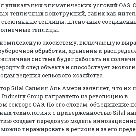
я уникальных климатических условий ОАЭ. О
ных тепличных конструкций, таких как инте
 стеклянные теплицы, пленочные соединенн
солнечные теплицы.
 комплексную экосистему, включающую выра
уборочной обработки, хранения и распределе
епличная система будет работать на солнечн
родный след объекта и способствует эколог
дам ведения сельского хозяйства.
ор Silal Салмин Аль Амери заявляет, что их 
e Industry Group направлено на революцию в
м секторе ОАЭ. По его словам, объединение 
чных технологиях с приверженностью Silal и
тию создает передовую модель инновационно
 можно тиражировать в регионе и за его пред