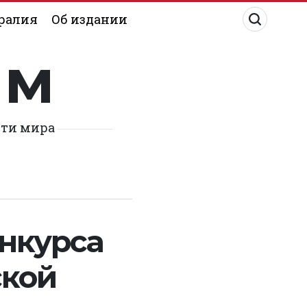
ралия
Об издании
им
сти мира
онкурса
ской