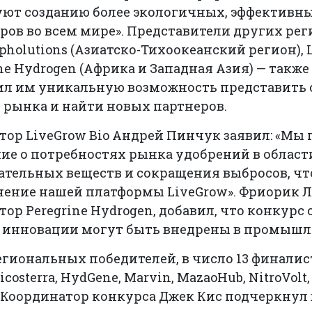
уют созданию более экологичных, эффективн
ров во всем мире». Представители других ре
pholutions (Азиатско-Тихоокеанский регион), 
ine Hydrogen (Африка и Западная Азия) — такж
ил им уникальную возможность представить 
рынка и найти новых партнеров.
ор LiveGrow Bio Андрей Пинчук заявил: «Мы
ние о потребностях рынка удобрений в облас
ательных веществ и сокращения выбросов, ч
ение нашей платформы LiveGrow». Фриорик Л
ор Peregrine Hydrogen, добавил, что конкурс 
к инновации могут быть внедрены в промышл
гиональных победителей, в число 13 финалис
costerra, HydGene, Marvin, MazaoHub, NitroVolt,
. Координатор конкурса Джек Кис подчеркнул