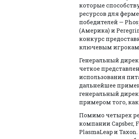
которые способств
ресурсов для ферме
победителей — Phos
(Америка) и Peregr
конкурс предостав
ключевым игрокам 
Генеральный директ
четкое представле
использования пит
дальнейшее примен
генеральный директ
примером того, ка
Помимо четырех ре
компании Capsber, Fi
PlasmaLeap и Taxon