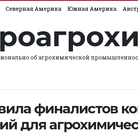
Северная Америка
Южная Америка
Авст
роагрох
ионально об агрохимической промышленно
явила финалистов к
ий для агрохимиче