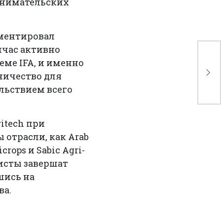
инимательских
мментировал
йчас активно
OC
ме IFA, и именно
ам
Ни
ничество для
AG
льствием всего
ritech при
 отрасли, как Arab
crops и Sabic Agri-
листы завершат
шись на
ва.