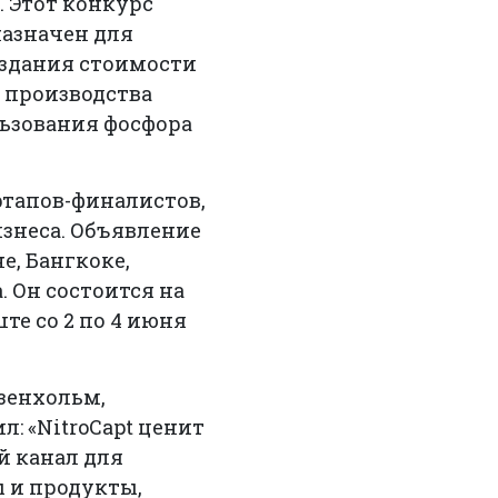
. Этот конкурс
назначен для
оздания стоимости
 производства
ьзования фосфора
ртапов-финалистов,
знеса. Объявление
, Бангкоке,
. Он состоится на
те со 2 по 4 июня
зенхольм,
: «NitroCapt ценит
й канал для
 и продукты,