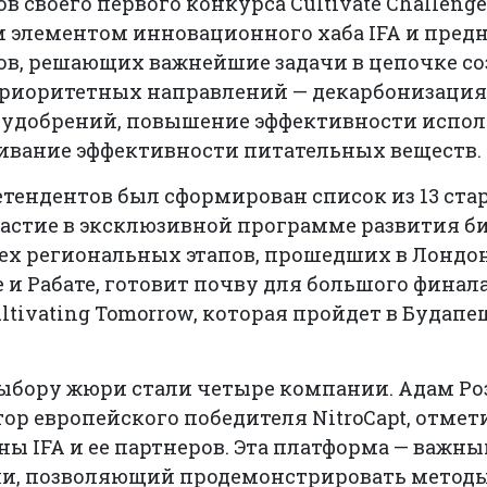
 своего первого конкурса Cultivate Challenge
 элементом инновационного хаба IFA и пред
ов, решающих важнейшие задачи в цепочке с
приоритетных направлений — декарбонизация
 удобрений, повышение эффективности испол
живание эффективности питательных веществ.
ретендентов был сформирован список из 13 ста
астие в эксклюзивной программе развития би
х региональных этапов, прошедших в Лондоне
и Рабате, готовит почву для большого финала
tivating Tomorrow, которая пройдет в Будапеш
ыбору жюри стали четыре компании. Адам Ро
р европейского победителя NitroCapt, отметил
ны IFA и ее партнеров. Эта платформа — важны
ли, позволяющий продемонстрировать методы