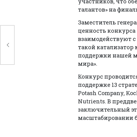
участников, что о
талантов» на финал
Заместитель генер
ценность конкурса 
 в
взаимодействуют с
да
такой катализатор 
поддержки нашей м
мира».
Конкурс проводится 
поддержке 13 страт
Potash Company, Koch
Nutrients. В предд
заключительный эт
масштабировании б