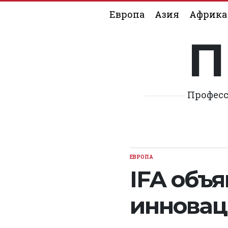
Skip
Европа
Азия
Африка
to
content
П
Професс
ЕВРОПА
POSTED
IN
IFA объ
инновац