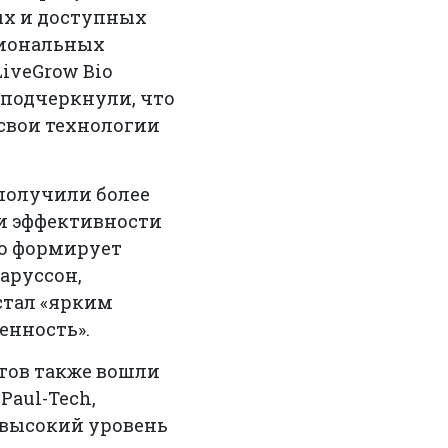
ых и доступных
гиональных
LiveGrow Bio
е подчеркнули, что
свои технологии
 получили более
ти эффективности
то формирует
аруссон,
стал «ярким
енность».
тов также вошли
 Paul-Tech,
 высокий уровень