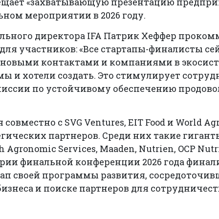
бещает «захватывающую презентацию предпр
ьном мероприятии в 2026 году.
ального директора IFA Патрик Хеффер проко
для участников: «Все стартапы-финалисты се
 новыми контактами и компаниями в экосисте
мы и хотели создать. Это стимулирует сотруд
иссии по устойчивому обеспечению продово
совместно с SVG Ventures, EIT Food и World Ag
егических партнеров. Среди них такие гиганты
 Agronomic Services, Maaden, Nutrien, OCP Nutri
верии финальной конференции 2026 года фина
ап своей программы развития, сосредоточив
изнеса и поиске партнеров для сотрудничест