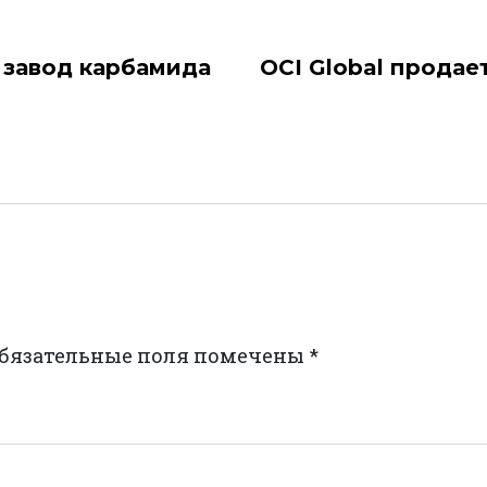
 завод карбамида
OCI Global прода
бязательные поля помечены
*