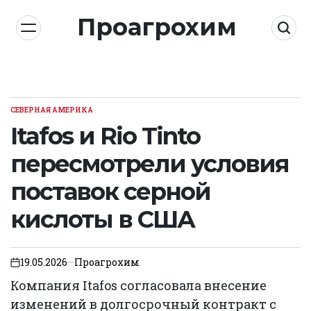
Skip
Проагрохим
to
content
СЕВЕРНАЯ АМЕРИКА
POSTED
IN
Itafos и Rio Tinto
пересмотрели условия
поставок серной
кислоты в США
19.05.2026
Проагрохим
on
Компания Itafos согласовала внесение
изменений в долгосрочный контракт с