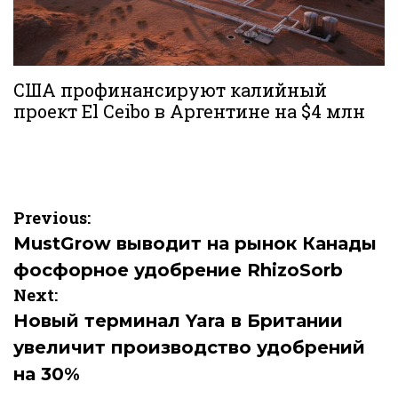
США профинансируют калийный
проект El Ceibo в Аргентине на $4 млн
Навигация
Previous:
по
MustGrow выводит на рынок Канады
фосфорное удобрение RhizoSorb
записям
Next:
Новый терминал Yara в Британии
увеличит производство удобрений
на 30%