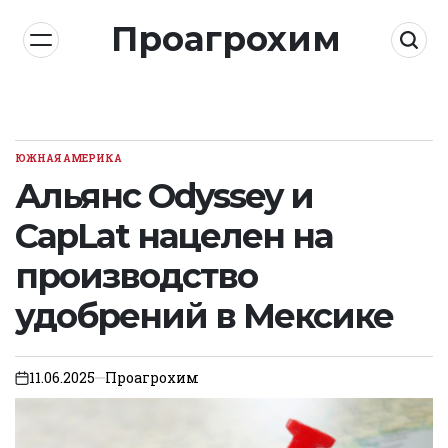
Skip
Проагрохим
to
content
ЮЖНАЯ АМЕРИКА
POSTED
IN
Альянс Odyssey и
CapLat нацелен на
производство
удобрений в Мексике
11.06.2025
Проагрохим
on