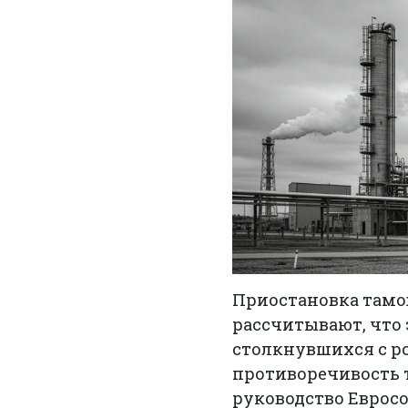
Приостановка тамож
рассчитывают, что 
столкнувшихся с рос
противоречивость т
руководство Еврос