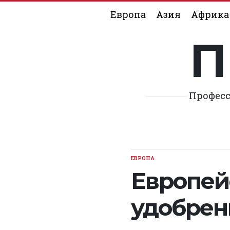
Skip
Европа
Азия
Африка
to
content
П
Професс
ЕВРОПА
POSTED
IN
Европей
удобрен