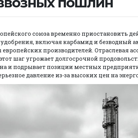
ввозных пошлин
ропейского союза временно приостановить де
 удобрения, включая карбамид и безводный а
 европейских производителей. Отраслевая асс
о этот шаг угрожает долгосрочной продовольс
на и подрывает позиции местных предприяти
рьезное давление из-за высоких цен на энерг