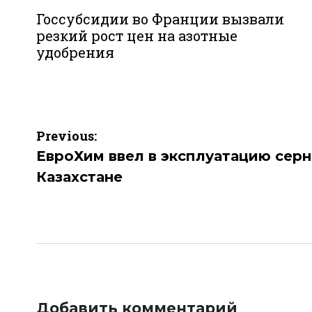
Госсубсидии во Франции вызвали
резкий рост цен на азотные
удобрения
Навигация
Previous:
по
ЕвроХим ввел в эксплуатацию сер
Казахстане
записям
Добавить комментарий