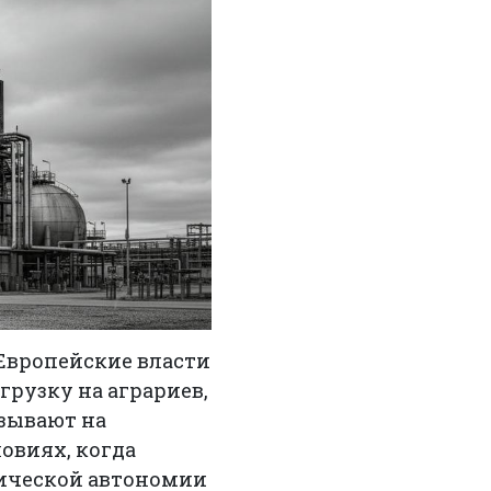
 Европейские власти
грузку на аграриев,
азывают на
овиях, когда
гической автономии