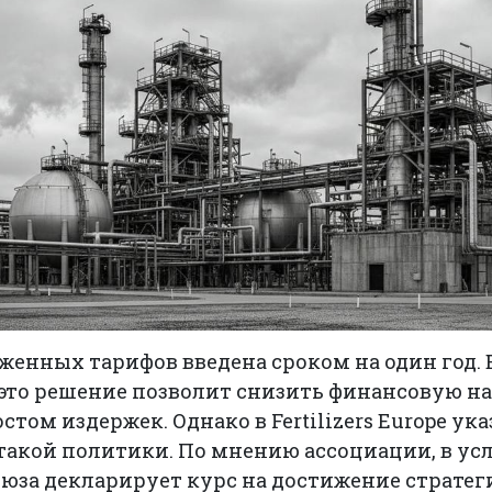
енных тарифов введена сроком на один год.
это решение позволит снизить финансовую на
том издержек. Однако в Fertilizers Europe ук
акой политики. По мнению ассоциации, в усл
оюза декларирует курс на достижение страте