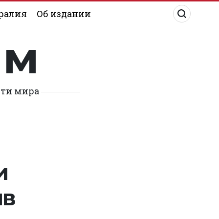
ралия
Об издании
им
сти мира
и
ив