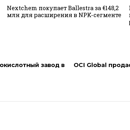
Nextchem покупает Ballestra за €148,2
млн для расширения в NPK-сегменте
нокислотный завод в
OCI Global прода