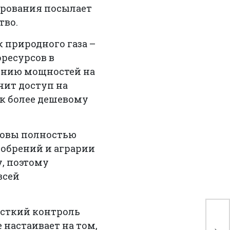
ирования посылает
тво.
 природного газа –
оресурсов в
щению мощностей на
чит доступ на
к более дешевому
товы полностью
добрений и аграрии
, поэтому
всей
есткий контроль
OC
настаивает на том,
ак