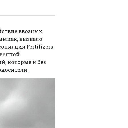
йствие ввозных
ммиак, вызвало
оциация Fertilizers
твенной
й, которые и без
оносители.