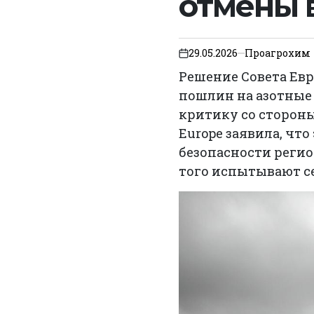
отмены 
29.05.2026
Проагрохим
on
Решение Совета Ев
пошлин на азотные
критику со стороны
Europe заявила, чт
безопасности регио
того испытывают се