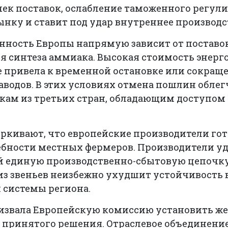
чек поставок, ослабление таможенного регул
нку и ставит под удар внутреннее производс
ность Европы напрямую зависит от поставок
я синтеза аммиака. Высокая стоимость энерг
е привела к временной остановке или сокра
аводов. В этих условиях отмена пошлин облег
кам из третьих стран, обладающим доступом 
еркивают, что европейские производители го
ебности местных фермеров. Производители у
й единую производственно-сбытовую цепочку
из звеньев неизбежно ухудшит устойчивость 
 системы региона.
 призвала Европейскую комиссию установить ж
принятого решения. Отраслевое объединение 