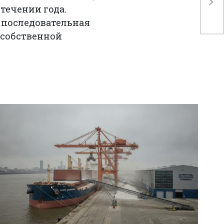
течении года.
хо
 последовательная
 собственной