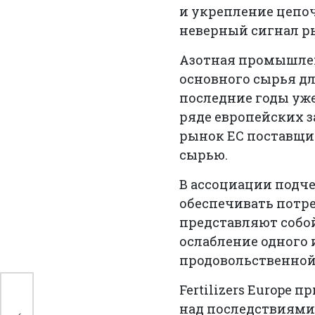
и укрепление цепо
неверный сигнал ры
Азотная промышлен
основного сырья дл
последние годы уж
ряде европейских з
рынок ЕС поставщи
сырью.
В ассоциации подч
обеспечивать потр
представляют собо
ослабление одного 
продовольственной
Fertilizers Europe
над последствиями 