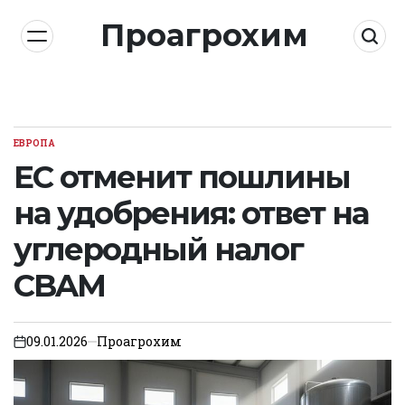
Skip
Проагрохим
to
content
ЕВРОПА
POSTED
IN
ЕС отменит пошлины
на удобрения: ответ на
углеродный налог
CBAM
09.01.2026
Проагрохим
on