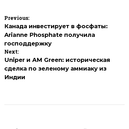
Навигация
Previous:
по
Канада инвестирует в фосфаты:
Arianne Phosphate получила
записям
господдержку
Next:
Uniper и AM Green: историческая
сделка по зеленому аммиаку из
Индии