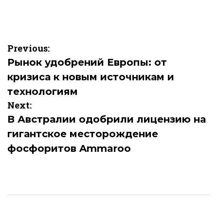
Навигация
Previous:
по
Рынок удобрений Европы: от
кризиса к новым источникам и
записям
технологиям
Next:
В Австралии одобрили лицензию на
гигантское месторождение
фосфоритов Ammaroo