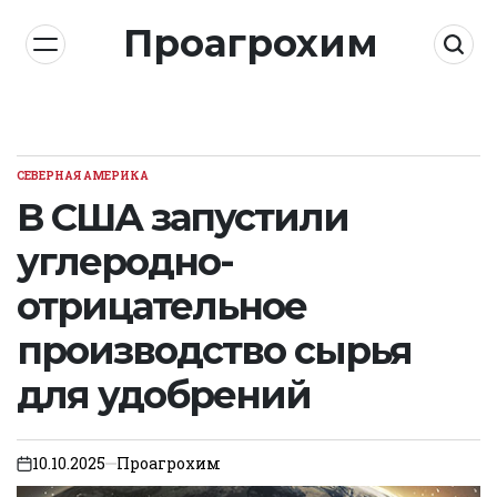
Skip
Проагрохим
to
content
СЕВЕРНАЯ АМЕРИКА
POSTED
IN
В США запустили
углеродно-
отрицательное
производство сырья
для удобрений
10.10.2025
Проагрохим
on