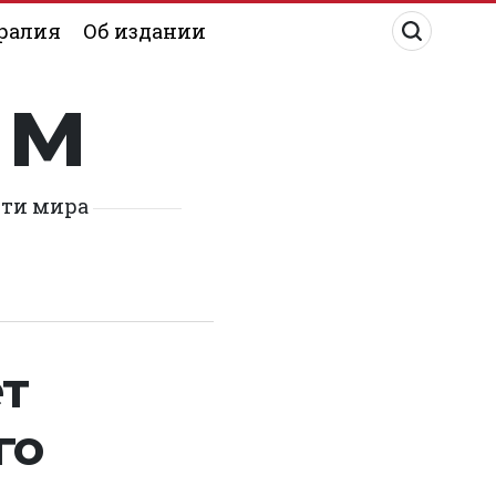
ралия
Об издании
им
сти мира
ет
го