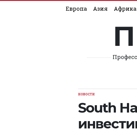
Skip
Европа
Азия
Африка
to
content
П
Професс
НОВОСТИ
POSTED
IN
South Ha
инвести