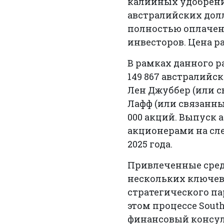
калийных удобрений
австралийских долл
полностью оплаче
инвесторов. Цена р
В рамках данного р
149 867 австралийск
Лен Джуббер (или с
Лафф (или связанные
000 акций. Выпуск
акционерами на сл
2025 года.
Привлеченные средс
нескольких ключевы
стратегического па
этом процессе Sout
финансовый консуль