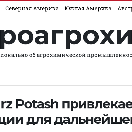
Северная Америка
Южная Америка
Авст
роагрох
ионально об агрохимической промышленно
rz Potash привлека
ции для дальнейше