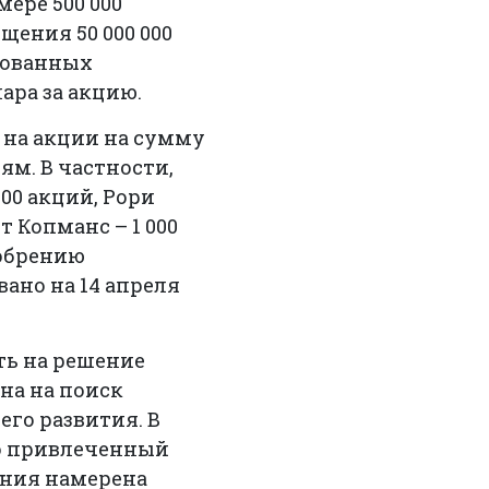
ере 500 000
щения 50 000 000
рованных
ара за акцию.
 на акции на сумму
иям. В частности,
00 акций, Рори
т Копманс – 1 000
добрению
ано на 14 апреля
ть на решение
на на поиск
его развития. В
вно привлеченный
пания намерена