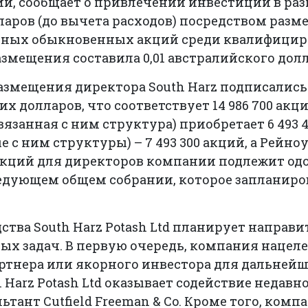
, сообщает о привлечении инвестиций в разм
аров (до вычета расходов) посредством разме
нных обыкновенных акций среди квалифици
азмещения составила 0,01 австралийского долл
азмещения директора South Harz подписались
их долларов, что соответствует 14 986 700 акц
вязанная с ним структура) приобретает 6 493 4
 с ним структуры) – 7 493 300 акций, а Рейноу
 акций для директоров компании подлежит о
едующем общем собрании, которое запланиров
тва South Harz Potash Ltd планирует направи
х задач. В первую очередь, компания нацеле
ртнера или якорного инвестора для дальнейш
h Harz Potash Ltd оказывает содействие неда
тант Cutfield Freeman & Co. Кроме того, ком