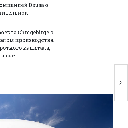
омпанией Deusa о
ачительной
роекта Ohmgebirge с
алом производства.
ротного капитала,
также
Nu
го