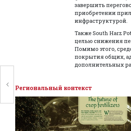
завершить перегов
приобретении прил
инфраструктурой.
Также South Harz P
целью снижения пе
Помимо этого, сред
покрытия общих, а
дополнительных ра
il
н
Региональный контекст