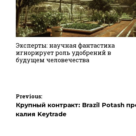
Эксперты: научная фантастика
игнорирует роль удобрений в
будущем человечества
Навигация
Previous:
по
Крупный контракт: Brazil Potash п
калия Keytrade
записям