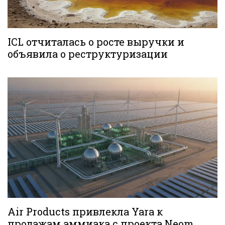
ICL отчиталась о росте выручки и
объявила о реструктуризации
Air Products привлекла Yara к
продажам аммиака с проекта Neom