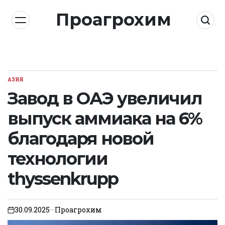
Skip
Проагрохим
to
content
АЗИЯ
POSTED
IN
Завод в ОАЭ увеличил
выпуск аммиака на 6%
благодаря новой
технологии
thyssenkrupp
30.09.2025
Проагрохим
on