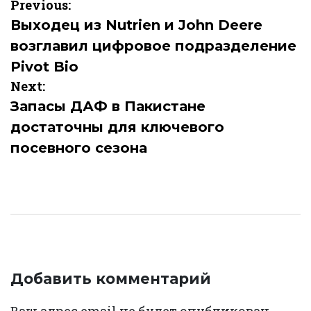
Навигация
Previous:
по
Выходец из Nutrien и John Deere
возглавил цифровое подразделение
записям
Pivot Bio
Next:
Запасы ДАФ в Пакистане
достаточны для ключевого
посевного сезона
Добавить комментарий
Ваш адрес email не будет опубликован.