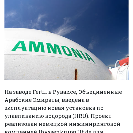
На заводе Fertil в Руваисе, Объединенные
Арабские Эмираты, введена в
эксплуатацию новая установка по
улавливанию водорода (HRU). Проект
реализован немецкой инжиниринговой
компанией thyssenkrupp Uhde для