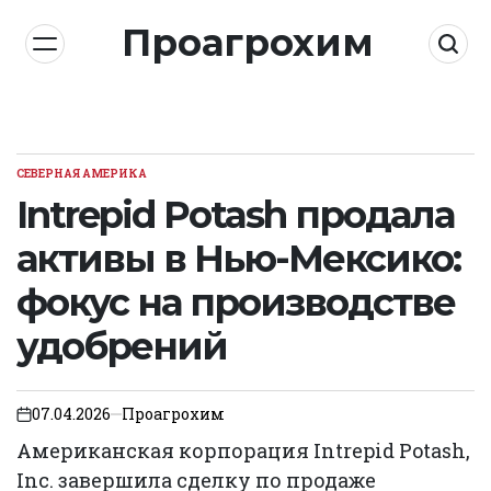
Skip
Проагрохим
to
content
СЕВЕРНАЯ АМЕРИКА
POSTED
IN
Intrepid Potash продала
активы в Нью-Мексико:
фокус на производстве
удобрений
07.04.2026
Проагрохим
on
Американская корпорация Intrepid Potash,
Inc. завершила сделку по продаже