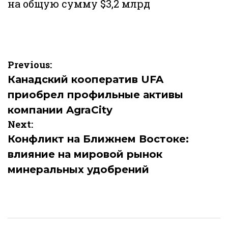
на общую сумму $3,2 млрд
Навигация
Previous:
по
Канадский кооператив UFA
приобрел профильные активы
записям
компании AgraCity
Next:
Конфликт на Ближнем Востоке:
влияние на мировой рынок
минеральных удобрений