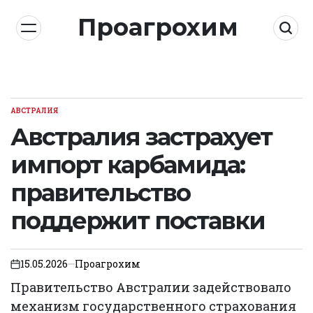
Skip
Проагрохим
to
content
АВСТРАЛИЯ
POSTED
IN
Австралия застрахует
импорт карбамида:
правительство
поддержит поставки
15.05.2026
Проагрохим
on
Правительство Австралии задействовало
механизм государственного страхования