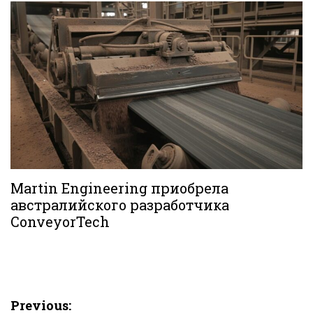
Martin Engineering приобрела
австралийского разработчика
ConveyorTech
Навигация
Previous: