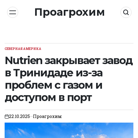
Skip
Проагрохим
to
content
СЕВЕРНАЯ АМЕРИКА
POSTED
IN
Nutrien закрывает завод
в Тринидаде из-за
проблем с газом и
доступом в порт
22.10.2025
Проагрохим
on