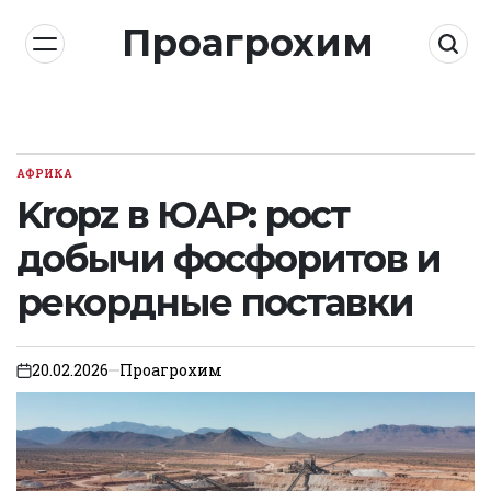
Skip
Проагрохим
to
content
АФРИКА
POSTED
IN
Kropz в ЮАР: рост
добычи фосфоритов и
рекордные поставки
20.02.2026
Проагрохим
on