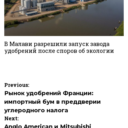
В Малави разрешили запуск завода
удобрений после споров об экологии
Навигация
Previous:
по
Рынок удобрений Франции:
импортный бум в преддверии
записям
углеродного налога
Next:
Anglo American и Mitsubishi