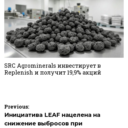
SRC Agrominerals инвестирует в
Replenish и получит 19,9% акций
Навигация
Previous:
по
Инициатива LEAF нацелена на
снижение выбросов при
записям