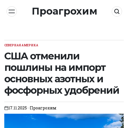
Skip
Проагрохим
to
content
СЕВЕРНАЯ АМЕРИКА
POSTED
IN
США отменили
пошлины на импорт
основных азотных и
фосфорных удобрений
17.11.2025
Проагрохим
on