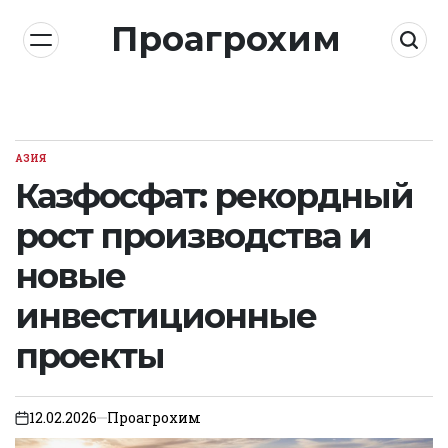
Skip
Проагрохим
to
content
АЗИЯ
POSTED
IN
Казфосфат: рекордный
рост производства и
новые
инвестиционные
проекты
12.02.2026
Проагрохим
on