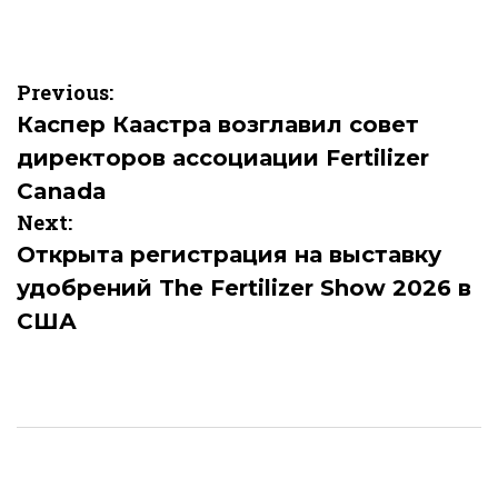
Навигация
Previous:
по
Каспер Каастра возглавил совет
директоров ассоциации Fertilizer
записям
Canada
Next:
Открыта регистрация на выставку
удобрений The Fertilizer Show 2026 в
США