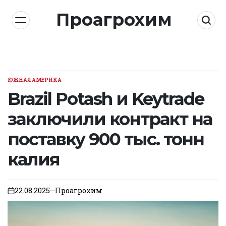
Skip
Проагрохим
to
content
ЮЖНАЯ АМЕРИКА
POSTED
IN
Brazil Potash и Keytrade
заключили контракт на
поставку 900 тыс. тонн
калия
22.08.2025
Проагрохим
on