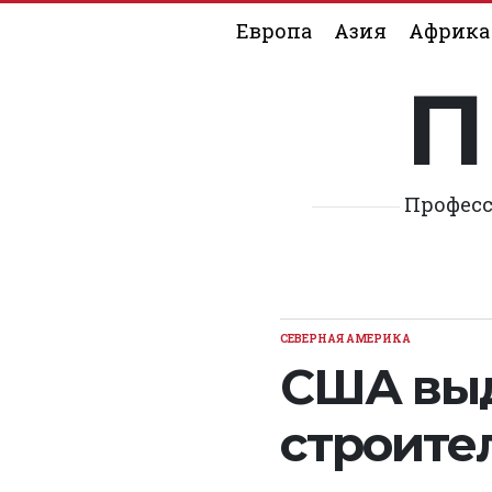
Skip
Европа
Азия
Африка
to
content
П
Професс
СЕВЕРНАЯ АМЕРИКА
POSTED
IN
США выд
строите