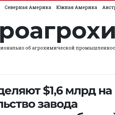
Северная Америка
Южная Америка
Авст
роагрох
ионально об агрохимической промышленно
еляют $1,6 млрд на
льство завода