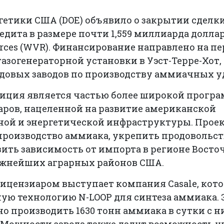
етики США (DOE) объявило о закрытии сделк
едита в размере почти 1,559 миллиарда долл
urces (WVR). Финансирование направлено на пе
азогенераторной установки в Уэст-Терре-Хот,
довых заводов по производству аммиачных уд
тиция является частью более широкой прогр
аров, нацеленной на развитие американской
ной и энергетической инфраструктуры. Прое
производство аммиака, укрепить продовольс
зить зависимость от импорта в регионе Вост
важнейших аграрных районов США.
ицензиаром выступает компания Casale, кото
ую технологию N-LOOP для синтеза аммиака. 
о производить 1630 тонн аммиака в сутки с 