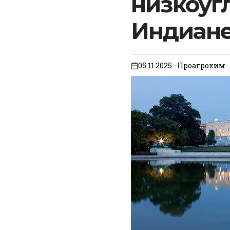
низкоуг
Индиан
05.11.2025
Проагрохим
on