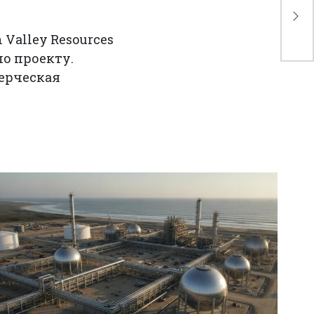
ка
им
Valley Resources
по проекту.
мерческая