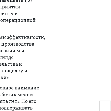
авливать 1,67
дприятия
рингу и
и операционной
ами эффективности,
 производства
рования мы
шилдс,
ельства и
 площадку и
ки».
новное внимание
абочих мест и
ть лет». По его
 поддерживать
Ин