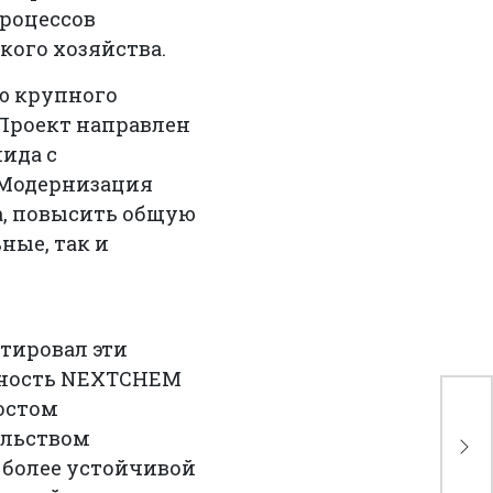
роцессов
кого хозяйства.
ю крупного
 Проект направлен
ида с
 Модернизация
а, повысить общую
ные, так и
тировал эти
обность NEXTCHEM
остом
Па
ельством
пр
ка
 более устойчивой