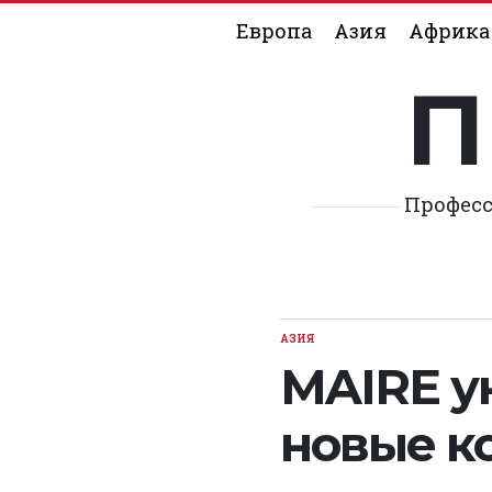
Skip
Европа
Азия
Африка
to
content
П
Професс
АЗИЯ
POSTED
IN
MAIRE у
новые к