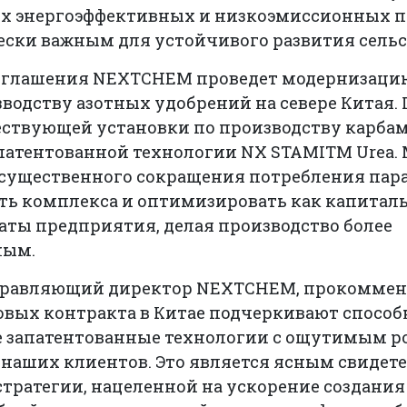
х энергоэффективных и низкоэмиссионных п
ски важным для устойчивого развития сельс
соглашения NEXTCHEM проведет модернизаци
водству азотных удобрений на севере Китая.
ествующей установки по производству карбам
патентованной технологии NX STAMITM Urea.
 существенного сокращения потребления пар
ть комплекса и оптимизировать как капиталь
аты предприятия, делая производство более
ным.
правляющий директор NEXTCHEM, прокоммен
новых контракта в Китае подчеркивают спос
е запатентованные технологии с ощутимым р
 наших клиентов. Это является ясным свидет
тратегии, нацеленной на ускорение создания