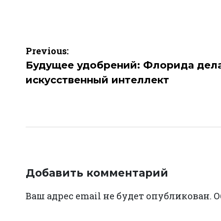
Навигация
Previous:
по
Будущее удобрений: Флорида дела
искусственный интеллект
записям
Добавить комментарий
Ваш адрес email не будет опубликован.
О