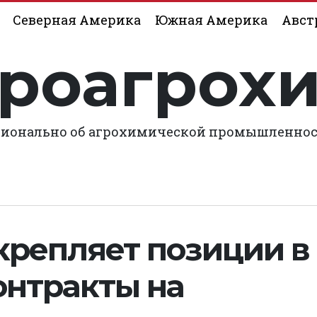
Северная Америка
Южная Америка
Авст
роагрох
ионально об агрохимической промышленно
крепляет позиции в 
онтракты на