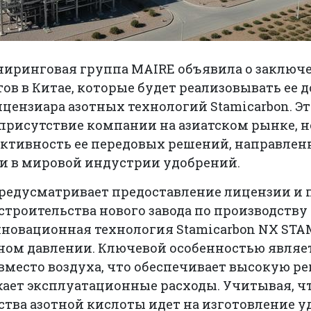
иринговая группа MAIRE объявила о заключ
ов в Китае, которые будет реализовывать ее
ензиара азотных технологий Stamicarbon. Э
присутствие компании на азиатском рынке, 
ктивность ее передовых решений, направле
и в мировой индустрии удобрений.
редусматривает предоставление лицензии и 
троительства нового завода по производству 
нновационная технология Stamicarbon NX STAM
ном давлении. Ключевой особенностью являе
вместо воздуха, что обеспечивает высокую р
ает эксплуатационные расходы. Учитывая, чт
тва азотной кислоты идет на изготовление у