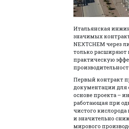
Итальянская инжин
значимых контракт
NEXTCHEM через лиц
только расширяют 
практическую эффе
производительност
Первый контракт п
документации для с
основе проекта – и
работающая при од
чистого кислорода 
и значительно сниж
мирового производс