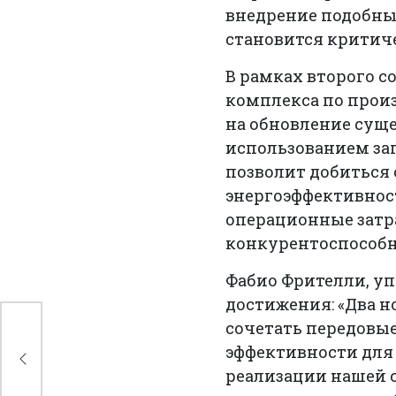
внедрение подобны
становится критиче
В рамках второго 
комплекса по произ
на обновление сущ
использованием за
позволит добиться
энергоэффективнос
операционные затр
конкурентоспособ
Фабио Фрителли, у
достижения: «Два 
сочетать передовы
эффективности для
на
ект
реализации нашей с