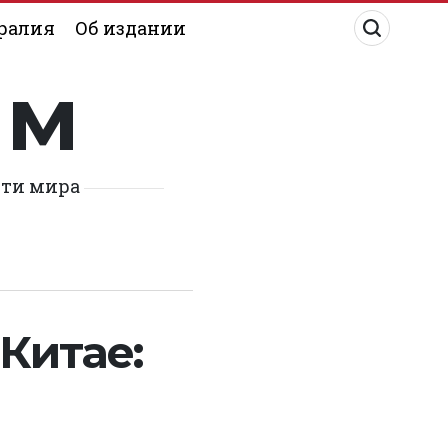
ралия
Об издании
им
сти мира
Китае: