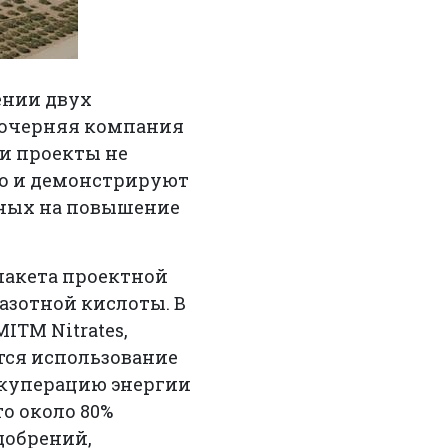
ении двух
 дочерняя компания
ти проекты не
но и демонстрируют
нных на повышение
пакета проектной
азотной кислоты. В
ITM Nitrates,
тся использование
екуперацию энергии
о около 80%
добрений,