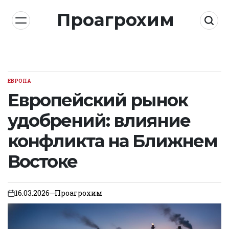
Skip
Проагрохим
to
content
ЕВРОПА
POSTED
IN
Европейский рынок
удобрений: влияние
конфликта на Ближнем
Востоке
16.03.2026
Проагрохим
on