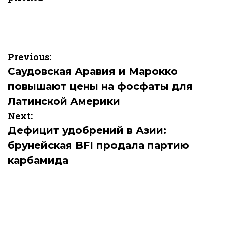
Навигация
Previous:
по
Саудовская Аравия и Марокко
повышают цены на фосфаты для
записям
Латинской Америки
Next:
Дефицит удобрений в Азии:
брунейская BFI продала партию
карбамида