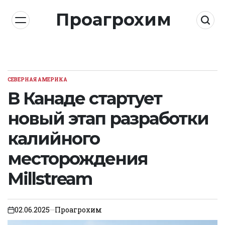
Skip
Проагрохим
to
content
СЕВЕРНАЯ АМЕРИКА
POSTED
IN
В Канаде стартует
новый этап разработки
калийного
месторождения
Millstream
02.06.2025
Проагрохим
on