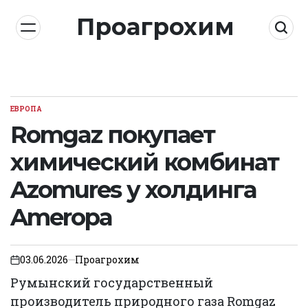
Skip
Проагрохим
to
content
ЕВРОПА
POSTED
IN
Romgaz покупает
химический комбинат
Azomures у холдинга
Ameropa
03.06.2026
Проагрохим
on
Румынский государственный
производитель природного газа Romgaz