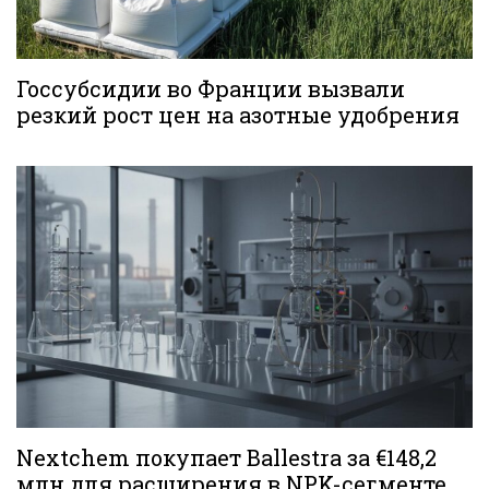
Госсубсидии во Франции вызвали
резкий рост цен на азотные удобрения
Nextchem покупает Ballestra за €148,2
млн для расширения в NPK-сегменте