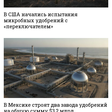
В США начались испытания
микробных удобрений с
«переключателем»
В Мексике строят два завода удобрений
на общую сумму $3,2 млрд